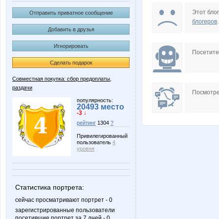
Morzhik
Nata.li
Этот блог
Отправить приватное сообщение
блогеров
.
Добавить в друзья
Игнорировать
katrysya
kristimas
Посетит
Сделать подарок
Совместная покупка: сбор предоплаты,
раздачи
коловатик
Австра
Посмотре
популярность:
20493 место
-3 ↓
рейтинг
1304
?
СУМКИ
Тюня
Привилегированный
пользователь
4
уровня
Статистика портрета:
сейчас просматривают портрет - 0
зарегистрированные пользователи
посетившие портрет за 7 дней - 0