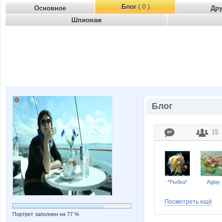
Блог
( 0 )
Основное
Др
Шпионаж
Блог
15
*Рыбка*
Aglay
Посмотреть ещё
Портрет заполнен на 77 %